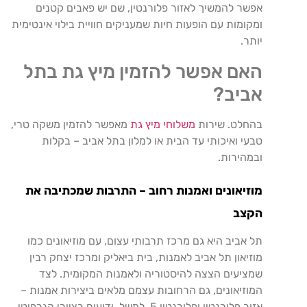
אפשר
להמשיך
לאזור
פלורנטין
,
שם
יש
פאבים
קטנים
ומקומות
עם
הופעות
חיות
שמעניקים
חוויית
בילוי
אינטימית
יותר
.
האם אפשר להזמין מיץ גת בתל
אביב?
בהחלט. שירות
משלוחי מיץ גת
מאפשר להזמין משקה טרי,
טבעי ואיכותי עד הבית או למלון בתל אביב – בקלות
ובמהירות.
מוזיאונים
ואמנות
רחוב
–
התרבות
שמכתיבה
את
הקצב
תל
אביב
היא
גם
מרכז
תרבותי
עצום
,
עם
מוזיאונים
כמו
מוזיאון
תל
אביב
לאמנות
,
בית
ביאליק
ומרכז
יצחק
רבין
שמציעים
הצצה
להיסטוריה
ולאמנות
המקומית
.
לצד
המוזיאונים
,
גם
הרחובות
עצמם
מלאים
ביצירות
אמנות
–
אזור
פלורנטין
ופלורנטין
5,
למשל
,
ידועים
בציורי
הגרפיטי