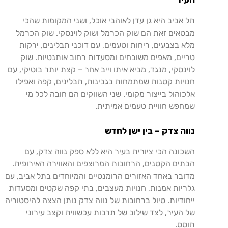
העיר
תל
אביב
היא
גן
עדן
לאוהבי
אוכל
,
ושני
המקומות
שהכי
מבטאים
זאת
הם
שוק
הכרמל
ושוק
לוינסקי
.
שוק
הכרמל
מלא
בצבעים
,
ריחות
וטעמים
,
עם
דוכני
תבלינים
,
ירקות
טריים
,
מאפים
משובחים
ומסעדות
רחוב
אותנטיות
.
שוק
לוינסקי
,
מנגד
,
מביא
איתו
וייב
אחר
–
קצת
יותר
בוטיקי
,
עם
חנויות
קטנות
שמתמחות
בגבינות
,
תבלינים
,
קפה
ואפילו
אלכוהול
בייצור
מקומי
.
שני
השווקים
הם
חובה
לכל
מי
שמחפש
חוויית
טעמים
אמיתית
.
נווה
צדק
–
בין
ישן
לחדש
השכונה
הכי
ציורית
בעיר
היא
ללא
ספק
נווה
צדק
,
עם
הבתים
הקטנים
,
הרחובות
המרוצפים
והאווירה
האירופית
.
מדובר
באחד
האזורים
הרומנטיים
והמיוחדים
בתל
אביב
,
עם
גלריות
אמנות
,
חנויות
מעצבים
,
בתי
קפה
שקטים
ומסעדות
ייחודיות
.
טיול
ברחובות
של
נווה
צדק
נותן
הצצה
להיסטוריה
של
העיר
,
לצד
שילוב
של
תרבות
עכשווית
וקצב
עירוני
תוסס
.