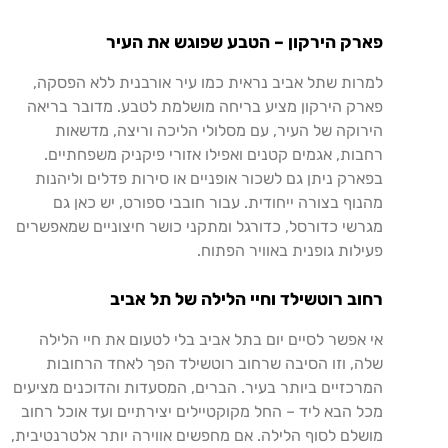
פארק
הירקון
–
הטבע
שפוגש
את
העיר
למרות
שתל
אביב
נראית
כמו
עיר
אורבנית
ללא
הפסקה
,
פארק
הירקון
מציע
בריחה
מושלמת
לטבע
.
מדובר
בריאה
הירוקה
של
העיר
,
עם
מסלולי
הליכה
וריצה
,
מדשאות
רחבות
,
אגמים
קטנים
ואפילו
אזורי
פיקניק
משפחתיים
.
בפארק
ניתן
גם
לשכור
אופניים
או
סירות
פדלים
וליהנות
מהנוף
בצורה
ייחודית
.
עבור
חובבי
ספורט
,
יש
כאן
גם
מגרשי
כדורסל
,
כדורגל
ומתקני
כושר
חיצוניים
שמאפשרים
פעילות
גופנית
באוויר
הפתוח
.
רחוב
רוטשילד
וחיי
הלילה
של
תל
אביב
אי
אפשר
לסיים
יום
בתל
אביב
בלי
לטעום
את
חיי
הלילה
שלה
,
וזו
הסיבה
שרחוב
רוטשילד
הפך
לאחד
הרחובות
המרכזיים
ביותר
בעיר
.
הברים
,
המסעדות
והדוכנים
מציעים
מכל
הבא
ליד
–
החל
מקוקטיילים
יצירתיים
ועד
אוכל
רחוב
מושלם
לסוף
הלילה
.
אם
מחפשים
אווירה
יותר
אלטרנטיבית
,