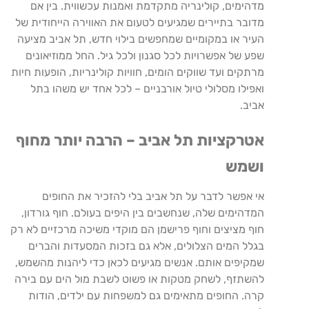
מדהימים
,
קולינריה
מתקדמת
ואמנות
עכשווית
.
בין
אם
מדובר
בתיירים
שמגיעים
לטעום
את
האווירה
הייחודית
של
העיר
או
במקומיים
שמחפשים
בילוי
חדש
,
תל
אביב
מציעה
שפע
של
אפשרויות
לכל
סגנון
ולכל
גיל
.
החל
ממוזיאונים
מרתקים
ועד
שווקים
הומים
,
חוויות
קולינריות
,
הופעות
חיות
ואפילו
מסלולי
טיול
אורבניים
–
לכל
אחד
יש
משהו
בתל
אביב
.
אטרקציות תל
אביב
–
הרבה
יותר
מחוף
ושמש
אי
אפשר
לדבר
על
תל
אביב
בלי
להזכיר
את
החופים
המדהימים
שלה
,
שנחשבים
בין
היפים
בעולם
.
חוף
גורדון
,
חוף
מציצים
וחוף
פרישמן
הם
מוקדי
משיכה
מרכזיים
לא
רק
בגלל
המים
הצלולים
,
אלא
גם
בזכות
המסעדות
והברים
שמקיפים
אותם
.
אנשים
מגיעים
לכאן
כדי
ליהנות
מהשמש
,
להשתזף
,
לשחק
מטקות
או
פשוט
לשבת
מול
הים
עם
בירה
קרה
.
החופים
מתאימים
גם
למשפחות
עם
ילדים
,
הודות