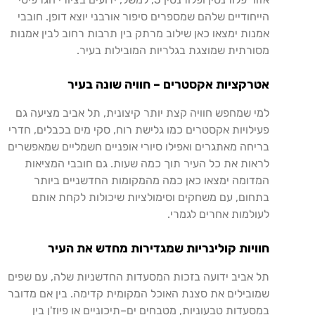
הייחודיים
שלהם
שמספרים
סיפור
אורבני
יוצא
דופן
.
חובבי
אמנות
ימצאו
כאן
שילוב
מרתק
בין
תרבות
רחוב
לבין
אמנות
מסורתית
שמוצגת
בגלריות
המובילות
בעיר
.
אטרקציות
אקסטרים
–
חוויה
שונה
בעיר
למי
שמחפש
חוויה
קצת
יותר
קיצונית
,
תל
אביב
מציעה
גם
פעילויות
אקסטרים
כמו
גלישת
רוח
,
סקי
מים
בכבלים
,
חדרי
בריחה
מאתגרים
ואפילו
סיורי
אופניים
חשמליים
שמאפשרים
לראות
את
כל
העיר
תוך
כמה
שעות
.
גם
חובבי
המציאות
המדומה
ימצאו
כאן
כמה
מהמקומות
החדשניים
ביותר
בתחום
,
עם
משחקים
וסימולציות
שיכולות
לקחת
אותם
לעולמות
אחרים
לגמרי
.
חוויות
קולינריות
שמגדירות
מחדש
את
העיר
תל
אביב
ידועה
בזכות
המסעדות
החדשניות
שלה
,
עם
שפים
שמובילים
את
סצנת
האוכל
המקומית
קדימה
.
בין
אם
מדובר
במסעדות
טבעוניות
,
מטבחים
ים
–
תיכוניים
או
פיוז
'
ן
בין