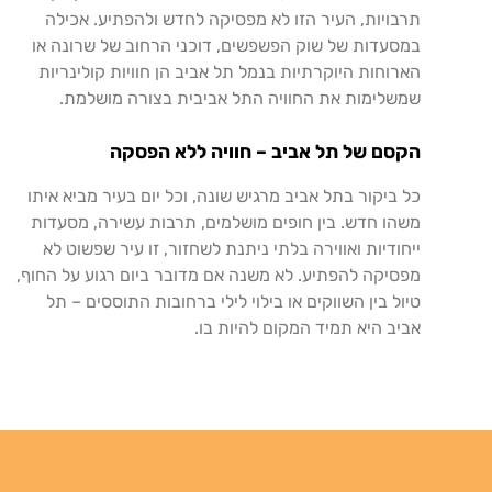
תרבויות
,
העיר
הזו
לא
מפסיקה
לחדש
ולהפתיע
.
אכילה
במסעדות
של
שוק
הפשפשים
,
דוכני
הרחוב
של
שרונה
או
הארוחות
היוקרתיות
בנמל
תל
אביב
הן
חוויות
קולינריות
שמשלימות
את
החוויה
התל
אביבית
בצורה
מושלמת
.
הקסם
של
תל
אביב
–
חוויה
ללא
הפסקה
כל
ביקור
בתל
אביב
מרגיש
שונה
,
וכל
יום
בעיר
מביא
איתו
משהו
חדש
.
בין
חופים
מושלמים
,
תרבות
עשירה
,
מסעדות
ייחודיות
ואווירה
בלתי
ניתנת
לשחזור
,
זו
עיר
שפשוט
לא
מפסיקה
להפתיע
.
לא
משנה
אם
מדובר
ביום
רגוע
על
החוף
,
טיול
בין
השווקים
או
בילוי
לילי
ברחובות
התוססים
–
תל
אביב
היא
תמיד
המקום
להיות
בו
.