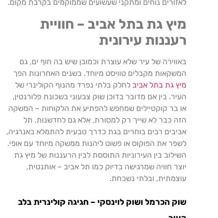
לאזורים
נוחים
ומתקני
שעשועים
שממוקמים
בקרבת
מקום
.
מיץ
גת
בתל
אביב
–
חוויית
רעננות
עירונית
באווירה
של
עיר
שלא
עוצרת
וכמובן
שיש
בה
חוף
ים
,
גם
המשקאות
מקבלים
טוויסט
מיוחד
.
בשנים
האחרונות
הפך
מיץ
גת
בתל
אביב
לחלק
בלתי
נפרד
מהנוף
הקולינרי
של
העיר
.
בין
אם
מדובר
בדוכן
שוק
צבעוני
בשכונת
פלורנטין
,
או
בר
קוקטיילים
שמחפש
להפתיע
את
הלקוחות
–
המשקה
הזה
כבר
לא
שייך
רק
למסורת
,
אלא
גם
לחדשנות
.
תל
אביבים
רבים
בוחרים
בגת
כדרך
טבעית
להתמלא
באנרגיה
,
לשפר
את
הפוקוס
או
פשוט
ליהנות
ממשקה
מיוחד
עם
אופי
.
השילוב
בין
העירוניות
התוססת
לבין
הרעננות
של
מיץ
גת
יוצר
חוויה
שמרגישה
בדיוק
כמו
תל
אביב
–
אותנטית
,
עוצמתית
,
ובלתי
נשכחת
.
שוק
הכרמל
ושוק
לוינסקי
–
חגיגה
קולינרית
בלב