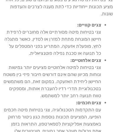
מציע תכונות ייחודיות כדי לתת מענה לצרכים והעדפות
שונות.
צגים קוויים:
צגי בטיחות מיטה מסורתיים אלה מחוברים לרפידת
חיישן המונחת מתחת למזרן או לסדין. כאשר מתגלה
לחץ, מופעלת אזעקה, המתריע בפני המטפלים על
כל תנועה או סכנת נפילה פוטנציאלית.
צגים אלחוטיים:
צגי בטיחות למיטה אלחוטיים מציעים יותר גמישות
ונוחות מכיוון שהם אינם דורשים חיבור פיזי בין משטח
החיישן ליחידת האזעקה. במקום זאת, הם משתמשים
בטכנולוגיית תדרי רדיו להעברת אותות, ומספקים
טווח תנועה רחב יותר למשתמש.
צגים חכמים:
עם התקדמות הטכנולוגיה, צגי בטיחות מיטה חכמים
הופיעו, המציעים תכונות נוספות כגון ניטור מרחוק
באמצעות אפליקציות לסמארטפון, התראות בזמן
אמת ויכולות מעקב אחר נתונים. מוניטורים אלו