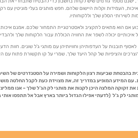
לך, ישנם מספר גורמים שיש לקחת בחשבון כדי להבטיח שתבחרי את הב
כות, העמידות וקלות היישום שלהם. חפש מותגים בעלי מוניטין עם רקור
ות לשירותי הסלון שלך וללקוחותיו.
בוע אם הוא מתאים לתקציב ולאסטרטגיית התמחור שלכם. אמנם איכות חיו
 איכותיים יכולה לשפר את החוויה הכוללת עבור הלקוחות שלך ולהבד
אסוף תובנות על העדפותיהן וחוויותיהן עם מותגי ג'ל שונים. חוות הדע
רכים והציפיות של קהל היעד שלך. שמרי על קו תקשורת פתוח עם הצ
יונית בהבטחת שביעות רצון הלקוחות ושמירה על הסטנדרטים של השי
. עם המידע המופיע במדריך זה, את מצוידת כעת לקבל החלטה מו
 את זקוקה המלצה היכן לקנות את מותגי לק הג'ל שלך – אנו ממליצ
מותגי לק ג'ל (לדעתי אפילו הגדול ביותר בארץ אבל אל תתפסו אותי 