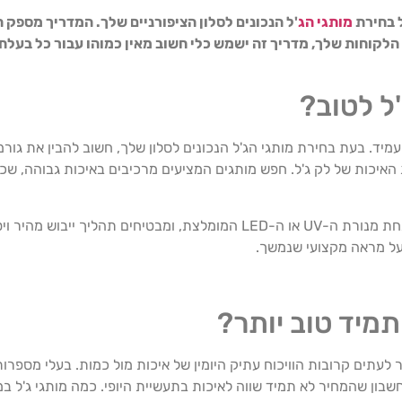
 בחירת
מותגי הג
'ל הנכונים לסלון הציפורניים שלך. המדריך מספק
לקוחות שלך, מדריך זה ישמש כלי חשוב מאין כמוהו עבור כל בעלת 
ל לטוב?
העמיד. בעת בחירת מותגי הג'ל הנכונים לסלון שלך, חשוב להבין את גור
יכות של לק ג'ל. חפש מותגים המציעים מרכיבים באיכות גבוהה, שכן
שנית, תהליך הריפוי חיוני, בחרו בלק ג'ל שמתרפא ביעילות תחת מנורת ה-UV או ה-LED המומ
בעל מראה מקצועי שנמשך.
מיד טוב יותר?
ר לעתים קרובות הוויכוח עתיק היומין של איכות מול כמות. בעלי מספ
בון שהמחיר לא תמיד שווה לאיכות בתעשיית היופי. כמה מותגי ג'ל במ