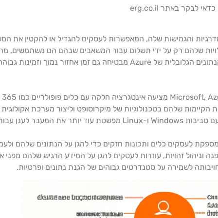
כדאי לבקר באתר erg.co.il
ות הבולטות של Microsoft Azure היא המדרגיות והגמישות שלה, המאפשרות לעסקים להגדיל או 
כולים לייעל את העלויות שלהם רק על ידי תשלום עבור המשאבים שבהם הם משתמש
עבור ארגונים עם עומסי עבודה משתנים. רשת מרכזי הנתונים הגלובלית של Azure מבטיח
ות הקיימות שלהם בטכנולוגיות של מיקרוסופט וליצור מערכת אקולוג
 ותאימות, ומספקת לעסקים כלים ותכונות חזקים כדי להגן על הנתונים שלהם ול
תקדמת, הצפנה וניהול זהויות, עוזרות לעסקים להגן על המידע הרגיש שלהם מפני