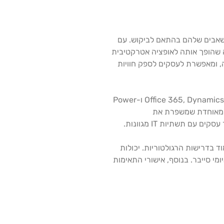
להקטין את המשאבים שלהם בהתאם לביקוש. עם
ים, מה שהופך אותה לאופציה אטרקטיבית
ה גם זמן אחזור נמוך וזמינות גבוהה, ומאפשרת לעסקים לספק חוויות
לעסקים שכבר משתמשים במוצרים ובשירותים של Microsoft, Azure מציעה אינטגרציה חלקה עם כלים פופולריים כמו Office 365, Dynamics 365 ו-Power
ית מאוחדת שמשפרת את
עמוד בדרישות הרגולטוריות. יכולות
 איומי סייבר. בנוסף, אישורי התאימות