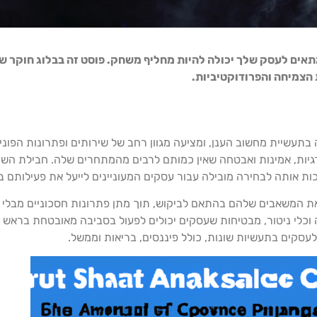
אים לעסק שלך יכולה להיות מחליף משחק. פוסט זה בבלוג חוקר שי
 הצמיחה והפרודוקטיביות.
ססה את עצמה כמעצמה בתעשיית מחשוב הענן, ומציעה מגוון רחב של שירותים ופתרונ
 על פני מספר אזורים, AWS מספקת מדרגיות, אמינות ואבטחה שאין כמותם לרבים מהמתחרים של
כות אותה לבחירה מובילה עבור עסקים המעוניינים לייעל את פעילותם בע
יל או להקטין את המשאבים שלהם בהתאם לביקוש, תוך מתן פתרונות חסכוניים מ
כלי ניטור, מבטיחות שעסקים יכולים לפעול בסביבה מאובטחת בראש ש