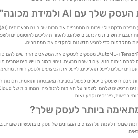
וח תובנות חשובות מהנתונים שלהם, להפוך תהליכים לאוטומטיים ולש
המגוון הרחב של כלי AI ו-ML של Google Cloud, כולל TensorFlow ו-AutoML, מספקים לעסקים 
פתח ניתוח חזוי, עיבוד שפה טבעית, זיהוי תמונות ויישומים אחרים מו
Googl על אבטחת מידע ותאימות מבטיח שעסקים יכולים לפעול בסביבה מאובטחת ותואמת
תי בריאות, פיננסים וקמעונאות.
אים: