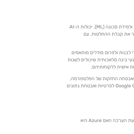
Google Cloud בולט כשחקן אדיר בזירת שירותי הענן, ומציע חבילה חזקה של שירותים הממנפים את הכוח של בינה מלאכותית (AI) ולמידת מכונה (ML). יכולות ה-AI
פר את קבלת ההחלטות. עם
את המשאבים הדרושים להם כדי לבנות ולפרוס מודלים מותאמים
נעי בינה מלאכותית שיכולים לשנות
. תכונות האבטחה החזקות של הפלטפורמה,
יכולות ההצפנה ובקרות הגישה עוזרות לעסקים להגן על הנתונים הרגישים שלהם ולשמור על תאימות לרגולציה. המחויבות של Google Cloud לפרטיות ואבטחת נתונים
Microsoft Azure מציעה חבילה מקיפה של שירותי ענן ופתרונות שנועדו לענות על הצרכים המגוונים של עסקים בתעשיות שונות. בעת הערכה האם Azure היא