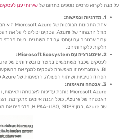
על מנת לקרוא פרטים נוספים בתחום של
שירותי ענן לעסקים
1. מדרגיות וגמישות:
אחת התכונ
מודל התמחור של Azure, עסקים י
חלקות ללקוחותיהם.
2. אינטגרציה עם Microsoft Ecosystem:
BI. אינטגרציה זו מאפשרת לעסקים למנף את ההשקע
הפרודוקטיביות ושיתוף הפעולה. התאימות של Azure עם סביבות Windows ו-Linux מפשטת עוד יותר את המעבר לענן עבור עסקים עם תשתיות IT מגוונות.
3. אבטחה ותאימות:
Microsoft Azure נותנת עדיפות לאבטחה
האבטחה של Azure, כולל הגנת איומים מ
של Azure, כגון ISO, GDPR ו-HIPAA, מדגימים את מחויבותה לשמירה על סטנדרטים גבוהים של הגנת נתונים ופרטיות.