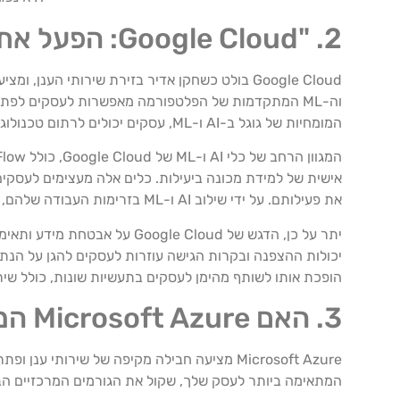
2. "Google Cloud: הפעל את העסק שלך עם AI ולמידת מכונה"
וה-ML המתקדמות של הפלטפורמה מאפשרות לעסקים לפת
המומחיות של גוגל ב-AI ו-ML, עסקים יכולים לרתום טכנולוגיות מתקדמות כדי להניע חדשנות ולהקדים את המתחרים.
אישית של למידת מכונה ביעילות. כלים אלה מעצימים לעסקים ל
את פעילותם. על ידי שילוב AI ו-ML בזרימות העבודה שלהם, עסקים יכולים לייעל תהליכים, לייעל את הביצועים ולספק חוויות מותאמות אישית ללקוחותיהם.
יתר על כן, הדגש של e Cloud
הופכת אותו לשותף מהימן לעסקים בתעשיות שונות, כולל שירו
3. האם Microsoft Azure המתאימה ביותר לעסק שלך?
המתאימה ביותר לעסק שלך, שקול את הגורמים המרכזיים הב