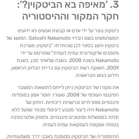
3. 'מאיפה בא הביטקוין?':
חקר המקור וההיסטוריה
ביטקוין נוצר על ידי אדם או קבוצת אנשים לא ידועים
המשתמשים בשם הבדוי Satoshi Nakamoto. המושג של
ביטקוין הוצג בספר לבן שכותרתו "ביטקוין: מערכת
מזומנים אלקטרונית עמית לעמית" שפורסם על ידי
Nakamoto בשנת 2008. בשנה שלאחר מכן, בשנת
2009, הושקה רשת הביטקוין עם כריית הבלוק הראשון,
הידוע כגוש הבראשית.
את מקורו של הביטקוין ניתן לייחס לתוצאות המשבר
הפיננסי העולמי של 2008, שעורר חוסר אמון במוסדות
פיננסיים מסורתיים וברשויות ריכוזיות. החזון של
Nakamoto היה ליצור מטבע דיגיטלי מבוזר שפעל ללא
תלות בממשלות ומתווכים פיננסיים, ולספק אלטרנטיבה
בטוחה ושקופה לעסקאות עמית לעמית.
ההיסטוריה של הביטקוין מסומנת באבני דרך משמעותיות,