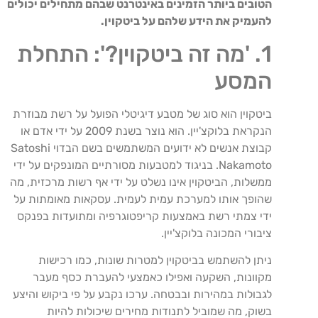
הטובים ביותר הזמינים באינטרנט שבהם מתחילים יכולים
להעמיק את הידע שלהם על ביטקוין.
1. 'מה זה ביטקוין?': התחלת
המסע
ביטקוין הוא סוג של מטבע דיגיטלי הפועל על רשת מבוזרת
הנקראת בלוקצ'יין. הוא נוצר בשנת 2009 על ידי אדם או
קבוצת אנשים לא ידועים המשתמשים בשם הבדוי Satoshi
Nakamoto. בניגוד למטבעות מסורתיים המונפקים על ידי
ממשלות, הביטקוין אינו נשלט על ידי אף רשות מרכזית, מה
שהופך אותו למערכת עמית לעמית. עסקאות מאומתות על
ידי צמתי רשת באמצעות קריפטוגרפיה ומתועדות בפנקס
ציבורי המכונה בלוקצ'יין.
ניתן להשתמש בביטקוין למטרות שונות, כמו רכישות
מקוונות, השקעה ואפילו כאמצעי להעברת כסף מעבר
לגבולות במהירות ובבטחה. ערכו נקבע על פי ביקוש והיצע
בשוק, מה שמוביל לתנודות מחירים שיכולות להיות