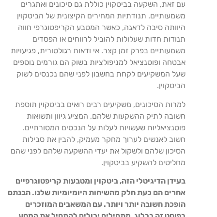
עם זאת, השקעה בביטקוין כוללת גם סיכונים ואתגרים
משמעותיים. תנודתיות המחירים הקיצונית של הביטקוין
היוותה סיבה לדאגה, כאשר המטבע הקריפטוגרפי חווה
תנודות חדות שעלולות להוביל לרווחים או הפסדים
משמעותיים בפרק זמן קצר. אי ודאות רגולטורית, פגיעויות
אבטחה ופוטנציאל למניפולציות בשוק הם גורמים נוספים
שעל המשקיעים לקחת בחשבון לפני שהם נכנסים לשוק
הביטקוין.
למרות הסיכונים, משקיעים רבים רואים בביטקוין תוספת
חשובה לתיק ההשקעות שלהם, המציע גיוון ותשואות
פוטנציאליות שעשויות לעלות על הנכסים המסורתיים.
חשוב לאנשים לערוך מחקר מעמיק, להבין את סבילות
הסיכון שלהם ולשקול את יעדי ההשקעה שלהם לפני שהם
מחליטים להשקיע בביטקוין.
בעידן הדיגיטלי הזה, ביטקוין ומטבעות קריפטוגרפיים
אחרים הם כעת חלק מהשיחות היומיומיות שלנו. הבנתם
הופכת חשובה יותר ויותר. עם המשאבים המוזכרים
בפוסט זה בבלוג, מתחילים יכולים להתחיל את המסע