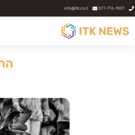
info@itk.co.il
077-776-1801
ההי