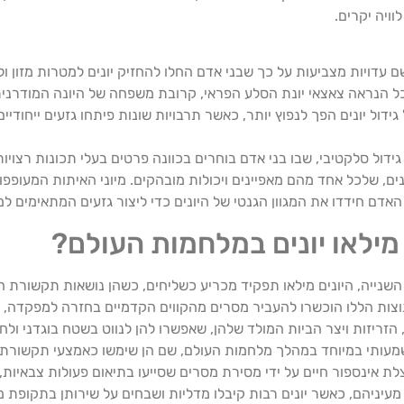
וויה יקרים.
ככל הנראה צאצאי יונת הסלע הפראי, קרובת משפחה של היונה המודרני
דול יונים הפך לנפוץ יותר, כאשר תרבויות שונות פיתחו גזעים ייחודיי
גידול סלקטיבי, שבו בני אדם בוחרים בכוונה פרטים בעלי תכונות רצויו
נים, שלכל אחד מהם מאפיינים ויכולות מובהקים. מיוני האיתות המעופ
י האדם חידדו את המגוון הגנטי של היונים כדי ליצור גזעים המתאימים ל
 מילאו יונים במלחמות העולם?
ה, היונים מילאו תפקיד מכריע כשליחים, כשהן נושאות תקשורת חיונ
נוצות הללו הוכשרו להעביר מסרים מהקווים הקדמיים בחזרה למפקדה
 הזריזות ויצר הביות המולד שלהן, שאפשרו להן לנווט בשטח בוגדני ולח
שמעותי במיוחד במהלך מלחמות העולם, שם הן שימשו כאמצעי תקשורת מ
צלת אינספור חיים על ידי מסירת מסרים שסייעו בתיאום פעולות צבאיות
ו מעיניהם, כאשר יונים רבות קיבלו מדליות ושבחים על שירותן בתקו