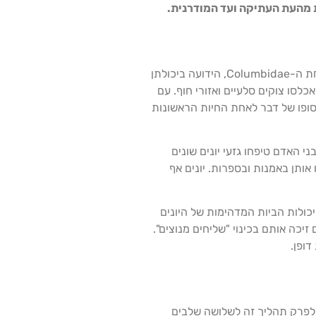
ת מהעת העתיקה ועד המודרנית.
ליונים, עם ההשתוללות והנוצות הססגוניות המיוחדות שלהן, יש היסטוריה מרתקת שראשיתה אלפי שנים. ציפורים אלו שייכות למשפחת ה-Columbidae, הידועה ביכולתן
לסו צוקים סלעיים ואזורי חוף. עם
בסופו של דבר לאחת החיות הראשונות
י האדם טיפחו גזעי יונים שונים
ו אותן באמנות ובספרות. יונים אף
כולות הביות המדהימות של היונים
כה אותם בכינוי "שליחים מנוצים".
דופן.
תן לפרק תהליך זה לשלושה שלבים