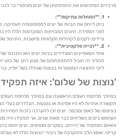
מרכזיים המדגישים את התפתחותן של יונים מציפורי בר לבני ל
1. **התחלות עתיקות**:
לפני הספירה. היונים המבויתות המוקדמות הללו היו 
ציידים-לקטים לקהילות חקלאיות מיושבות, התרגול של גי
2. **רבייה סלקטיבית**:
אחד המאפיינים המגדירים בביות יונים הוא התרגול של 
תהליך זה הוביל להתפתחותם של מגוון רחב של גזעי יו
ליוני התצוגה המעוטרות בנוצות שגודלו בשל יופיין, בנ
'נוצות של שלום': איזה תפקיד
במהלך מלחמת העולם הראשונה וגם במהלך מלחמת העולם השניי
תקשורת אחרות לא היו אמינות או נפגעות. הבלדרים בעלי ה
בעיצומו של כאוס וסכסוך. יונים זכו להערכה בזכות המהירות,
השימוש ביונים כשליחים כבר מאות שנים, אך תפקידן היה מ
והאיום המתמיד של היירוט. במקרים מסוימים, יונים יוחסו בה
קריטי. אומץ הלב וההקרבה של גיבורי הנוצות הללו לא נעלמ