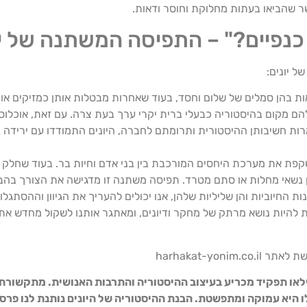
ר שהביאו בעתות מחלוקת וחוסר ודאות.
 כנפיים?" – התפיסה המשתנה של יו
ל יונים:
אות בהן סמלים של שלום וחסד, בעוד שאחרות מבטלות אותן כמזיקים או
ם מקום בהיסטוריה כבעלי ברית יקרי ערך בעת צרה. עם זאת, אוכלוסי
מרות חשיבותן ההיסטורית ותרומתם לחברה, היונים התמודדו עם ירידה
קפת את מערכת היחסים המורכבת בין בני אדם וחיות בר. בעוד שחלק 
ן נשאי מחלות או סתם מטרד. תפיסה משתנה זו מדגישה את הצורך בהבנ
ת החיוביות והן שליליות שלהן, אנו יכולים להעריך את הגיוון וההסתגלו
ות להיות נושא מרתק של מחקר ודיונים, ומאתגר אותנו לשקול מחדש את
harhakat-yonim
 מילאו תפקיד מכריע בעיצוב ההיסטוריה והתרבות האנושית. מתקשורת
 היא עמוקה ומתפשטת. הבנת ההיסטוריה של היונים נותנת לנו פרס