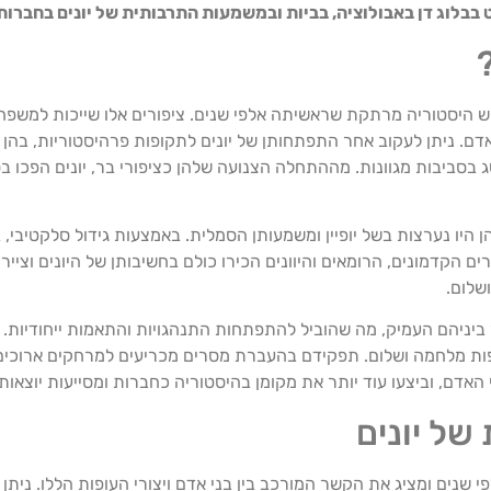
 בבלוג דן באבולוציה, בביות ובמשמעות התרבותית של יונים בחברו
דם. ניתן לעקוב אחר התפתחותן של יונים לתקופות פרהיסטוריות, בהן אכ
ג בסביבות מגוונות. מההתחלה הצנועה שלהן כציפורי בר, יונים הפכו 
היו נערצות בשל יופיין ומשמעותן הסמלית. באמצעות גידול סלקטיבי, בנ
מצרים הקדמונים, הרומאים והיוונים הכירו כולם בחשיבותן של היונים וצייר
שלום.
ביניהם העמיק, מה שהוביל להתפתחות התנהגויות והתאמות ייחודיות. י
פות מלחמה ושלום. תפקידם בהעברת מסרים מכריעים למרחקים ארוכים זי
 האדם, וביצעו עוד יותר את מקומן בהיסטוריה כחברות ומסייעות יוצאות 
של יונים
פי שנים ומציג את הקשר המורכב בין בני אדם ויצורי העופות הללו. ני