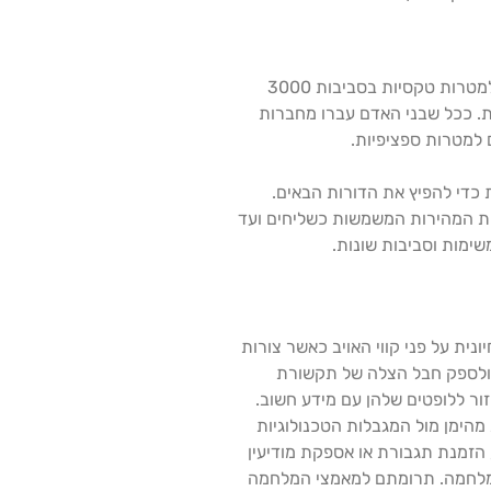
ניתן לייחס את הביות של יונים למסופוטמיה העתיקה, שם עדויות מצביעות על כך שבני אדם החלו להחזיק יונים למטרות מזון ולמטרות טקסיות בסביבות 3000
ת. ככל שבני האדם עברו מחברות
ם למטרות ספציפיות.
ת כדי להפיץ את הדורות הבאים.
פות המהירות המשמשות כשליחים ועד
משימות וסביבות שונות.
ית על פני קווי האויב כאשר צורות
, ולספק חבל הצלה של תקשורת
זור ללופטים שלהן עם מידע חשוב.
הימן מול המגבלות הטכנולוגיות
, הזמנת תגבורת או אספקת מודיעין
פת מלחמה. תרומתם למאמצי המלחמה