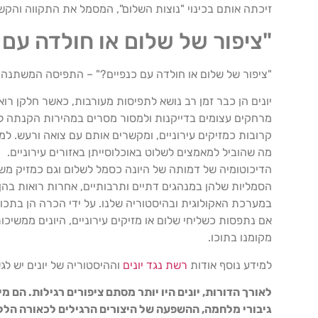
זיכתה אותם בכינוי "נוצות השלום", המסמל את התקווה והקש
"ציפור של שלום או חולדה עם
"ציפור של שלום או חולדה עם כנפיים?" – התפיסה המשתנה ש
יונים הן כבר זמן רב נושא לתפיסות מעורבות, כאשר חלקן רו
מרחקים עצומים בדייקנות ולמסור מסרים במהירות הקנתה לה
קרובות כמזיקים עירוניים, ומקשרים אותם עם צואה ורעש. ל
מה שהוביל למאמצים לשלוט באוכלוסייתן באזורים עירוניים.
הדיכוטומיה של דמותה של היונה כסמל לשלום וגם כמזיק מש
הסמליות שלהן במנהגים דתיים ותרבותיים, אחרות רואות בה
במערכת האקולוגית ובהיסטוריה שלנו. על ידי הכרה הן בתכונו
אם נתפסות כשליחי שלום או מזיקים עירוניים, היונים ממשיכ
מקומנו בתוכו.
למידע נוסף אודות
רשת נגד יונים
וההיסטוריה של יונים יש לגשת לאתר .co.il
לאורך הדורות, יונים היו יותר מסתם ציפורים רגילות. הם
גיבורי מלחמה, ההשפעה של היצורים הרגילים לכאורה הללו