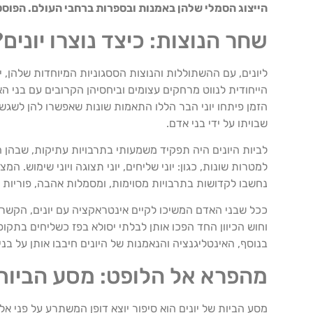
הייצוג הסמלי שלהן באמנות ובספרות ברחבי העולם. הפוסט
שחר הנוצות: כיצד נוצרו יונים?
הייחודית לנווט מרחקים עצומים וביחסיהן הקרובים עם בני הא
הזמן פיתחו יוני הבר הללו התאמות שונות שאפשרו להן לשגש
שבויתו על ידי בני אדם.
לביות היונים היה תפקיד משמעותי בתרבויות עתיקות, שבהן הן 
למטרות שונות, כגון: יוני שליחים, יוני תצוגה ויוני שימוש. ה
נחשבו לקדושות בתרבויות מסוימות, ומסמלות אהבה, פוריות ו
ככל שבני האדם המשיכו לקיים אינטראקציה עם יונים, הקשר 
וחוש הכיוון החד הפכו אותן לבלתי יסולא בפז כשליחים בתקו
בנוסף, האינטליגנציה והנאמנות של היונים חיבבו אותן על בני
מהפרא אל הלופט: מסע הביות 
מסע הביות של יונים הוא סיפור יוצא דופן המשתרע על פני אל