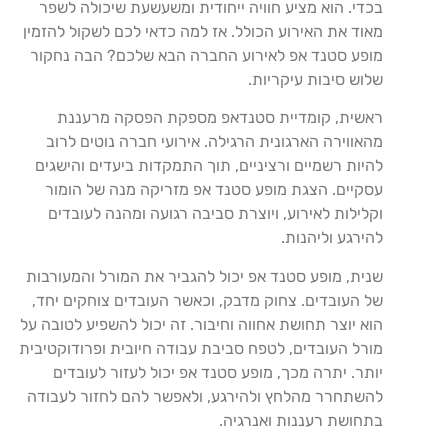
בכדי. הוא מציע חוויה ייחודית ומשעשעת שיכולה לשפר
מאוד את האירוע הכולל. אז למה כדאי לכם לשקול להזמין
מופע סטנד אפ לאירוע החברה הבא שלכם? הבה נחקור
שלוש סיבות עיקריות.
ראשית, קומדיית סטנדאפ מספקת הפסקה מרעננת
מהאווירה הארגונית הרגילה. אירועי חברה נוטים לרוב
להיות רשמיים ורציניים, תוך התמקדות ביעדים והישגים
עסקיים. הצגת מופע סטנד אפ מזריקה מנה של הומור
וקלילות לאירוע, ויוצרת סביבה רגועה ומהנה לעובדים
להירגע וליהנות.
שנית, מופע סטנד אפ יכול להגביר את המורל והמעורבות
של העובדים. צחוק מדבק, וכאשר העובדים צוחקים יחד,
הוא יוצר תחושת אחווה וחיבור. זה יכול להשפיע לטובה על
מורל העובדים, לטפח סביבת עבודה חיובית ופרודוקטיבית
יותר. יתרה מכך, מופע סטנד אפ יכול לעזור לעובדים
להשתחרר מהלחץ ולהירגע, ולאפשר להם לחזור לעבודה
בתחושת רעננות ואנרגיה.