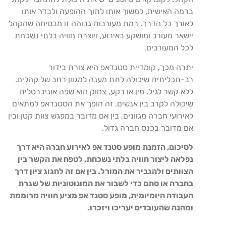
ברמה האישית, למשוך אותו לתוך ההופעה ולבדר אותו
לאורך כל הדרך. רמת מעורבות גבוהה זו מבטיחה שהקהל
יישאר מעורב ומושקע באירוע, ויוצרת חוויה בלתי נשכחת
לכל המעורבים.
יתרה מכך, קומדיית סטנדאפ היא צורת בידור
רב-תכליתית שיכולה לתת מענה למגוון רחב של קהלים.
ללא קשר לגיל, מין או רקע, צחוק הוא שפה אוניברסלית
שיכולה לקרב בין אנשים. זה הופך את הסטנדאפ למתאים
לאירועי חברה מגוונים, בין אם מדובר במפגש צוות קטן ובין
אם מדובר בכנס חברה גדול.
לסיכום, הזמנת מופע סטנד אפ לאירוע חברה היא דרך
נפלאה ליצור חוויה בלתי נשכחת, לטפח את הקשר בין
הצוותים ולהגביר את המורל. בין אם זה לחגוג ציון דרך
בחברה או סתם כדי לשבור את המונוטוניות של שגרת
העבודה היומיומית, מופע סטנד אפ מציע חוויה מרוממת
ומהנה שהעובדים יעריכו ויזכרו.