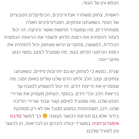
הנפש והן על הגוף.
ראשית, צחוק משחרר אנדורפינים, הכימיקלים הטבעיים
של הגוף. כשאנחנו צוחקים, האנדורפינים האלה
משתחררים, מה שמעורר תחושת אושר ורגיעה. זה יכול
לעזור להפחית את רמות הלחץ ולשפר את הרווחה הנפשית
הכללית. למעשה, מחקרים הראו שצחוק יכול להפחית את
רמות הורמוני הלחץ בגוף, מה שמוביל למצב נפשי רגוע
וחיובי יותר.
שנית, נמצא כי לצחוק יש גם יתרונות פיזיים. כשאנחנו
צוחקים, קצב הלב ולחץ הדם שלנו עולים באופן זמני, מה
שממריץ את זרימת הדם. זה יכול להשפיע לטובה על
בריאות הלב וכלי הדם. בנוסף, הצחוק מעסיק את שרירי
הבטן שלנו, מה שמוביל לאימון קצר עבור שרירי הליבה
שלנו. לכן, השתתפות במופע סטנד אפ לא רק מספקת
בידור אלא גם תורמת לכושר הגופני
כך למשל
סדנת
אימפרוביזציה
במשרד יכולה לתרום הן לבריאות, הן לכושר
והן למורל שלכם.