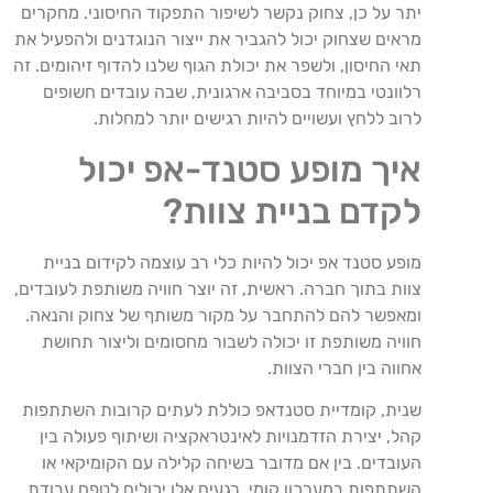
יתר על כן, צחוק נקשר לשיפור התפקוד החיסוני. מחקרים
מראים שצחוק יכול להגביר את ייצור הנוגדנים ולהפעיל את
תאי החיסון, ולשפר את יכולת הגוף שלנו להדוף זיהומים. זה
רלוונטי במיוחד בסביבה ארגונית, שבה עובדים חשופים
לרוב ללחץ ועשויים להיות רגישים יותר למחלות.
איך מופע סטנד-אפ יכול
לקדם בניית צוות?
מופע סטנד אפ יכול להיות כלי רב עוצמה לקידום בניית
צוות בתוך חברה. ראשית, זה יוצר חוויה משותפת לעובדים,
ומאפשר להם להתחבר על מקור משותף של צחוק והנאה.
חוויה משותפת זו יכולה לשבור מחסומים וליצור תחושת
אחווה בין חברי הצוות.
שנית, קומדיית סטנדאפ כוללת לעתים קרובות השתתפות
קהל, יצירת הזדמנויות לאינטראקציה ושיתוף פעולה בין
העובדים. בין אם מדובר בשיחה קלילה עם הקומיקאי או
השתתפות במערכון קומי, רגעים אלו יכולים לטפח עבודת