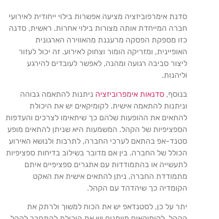
סדנת אימרפוביזציה מציעה אפשרות בילוי ייחודית לאירועי
חברה המייחדת אותה מצורות בילוי אחרות. ראשית, סדנה
כזו מספקת הפסקה מרעננת מהאווירה הארגונית
האופיינית, ומזריקה הומור וצחוק לאירוע. זה יכול לעזור
ליצור סביבה רגועה ומהנה, לאפשר לעובדים להירגע
וליהנות.
בנוסף,
סדנאות אימפרוביזציה
ניתנות להתאמה גבוהה
וניתנות להתאמה אישית. לקומיקאים יש את היכולת
להתאים את ההופעות שלהם כך שיתאימו לצרכים והעדפות
הספציפיות של הקהל. המשמעות היא שניתן להתאים מופע
סטנד-אפ בהתאם לערכי החברה, לתרבות ולנושא האירוע
הכולל של החברה. בין אם מדובר בשילוב בדיחות ספציפיות
לתעשייה או בהתמודדות עם אתגרים ספציפיים איתם
מתמודדת החברה, ניתן להתאים אישית את האקט
הקומדיה כך שיהדהד עם הקהל.
יתר על כן, לסטנדאפ יש את הכוח למשוך ולרתק את
הקהל. לקומיקאים מיומנים יש את היכולת להתחבר לקהל