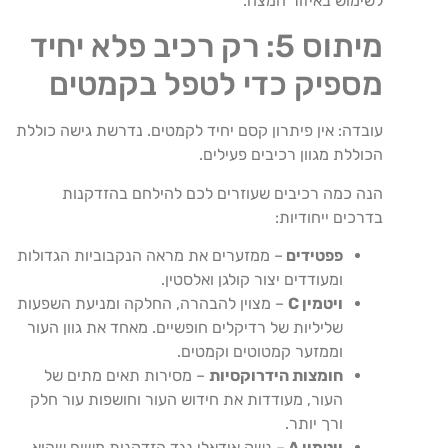
לשימוש באיזור המצח.
מיתוס 5: רק רכיב פלא יחיד
מספיק כדי לטפל בקמטים
עובדה: אין פיתרון קסם יחיד לקמטים. נדרשת גישה כוללת
הכוללת מגוון רכיבים פעילים.
הנה כמה רכיבים שעוזרים לכם להילחם בהזדקנות
בדרכים ייחודיות:
פפטידים
– ממזערים את מראה הנקבוביות הגדולות
ומעודדים יצור קולגן ואלסטין.
ויטמין C
– מצוין להבהרה, החלקה ומניעת השפעות
שליליות של רדיקלים חופשיים. מאחד את גוון העור
וממזער קמטוטים וקמטים.
חומצות הידרוקסיות
– מסירות תאים מתים של
העור, מעודדות את חידוש העור וחושפות עור חלק
ורך יותר.
ויטמין A
– נשק אידאלי נגד הזדקנות משום שהוא