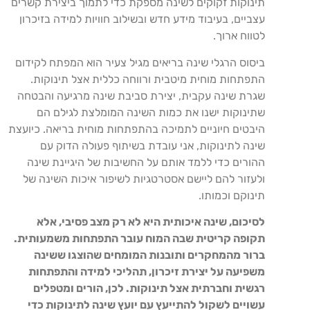
תינוקות זקוקים לשינה מספקת כדי לתמוך ביצירת קשרים
עצביים, בעיבוד מידע חדש ובשילוב חוויות למידה בזיכרון
לטווח ארוך.
ביסוס הרגלי שינה בריאים מגיל צעיר הוא המפתח לקידום
התפתחות מוחית מיטבית ורווחה כללית אצל תינוקות.
שגרת שינה עקבית, יצירת סביבת שינה מרגיעה והבטחה
שתינוקות ישנו את כמות השינה המומלצת לגילם הם
היבטים חיוניים לתמיכה בהתפתחות מוחית בריאה. כיועצת
שינה לתינוקות, אני עובדת בשיתוף פעולה הדוק עם
ההורים כדי ללמד אותם על החשיבות של היגיינת שינה
ולעזור להם ליישם אסטרטגיות לשיפור איכות השינה של
תינוקם וכמותו.
לסיכום, שינה איכותית היא לא רק מצב פסיבי, אלא
תקופה קריטית שבה המוח עובר התפתחות משמעותית.
ברור מהמחקרים ותובנות המומחים שהוצגו ששינה
משפיעה על יצירת זיכרון, תהליכי למידה והתפתחות
רגשית וחברתית אצל תינוקות. לכן, הורים ומטפלים
עשויים לשקול להתייעץ עם יועץ שינה לתינוקות כדי