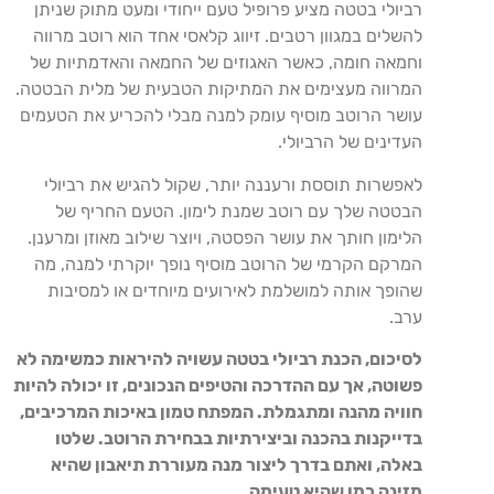
רביולי בטטה מציע פרופיל טעם ייחודי ומעט מתוק שניתן
להשלים במגוון רטבים. זיווג קלאסי אחד הוא רוטב מרווה
וחמאה חומה, כאשר האגוזים של החמאה והאדמתיות של
המרווה מעצימים את המתיקות הטבעית של מלית הבטטה.
עושר הרוטב מוסיף עומק למנה מבלי להכריע את הטעמים
העדינים של הרביולי.
לאפשרות תוססת ורעננה יותר, שקול להגיש את רביולי
הבטטה שלך עם רוטב שמנת לימון. הטעם החריף של
הלימון חותך את עושר הפסטה, ויוצר שילוב מאוזן ומרענן.
המרקם הקרמי של הרוטב מוסיף נופך יוקרתי למנה, מה
שהופך אותה למושלמת לאירועים מיוחדים או למסיבות
ערב.
לסיכום, הכנת רביולי בטטה עשויה להיראות כמשימה לא
פשוטה, אך עם ההדרכה והטיפים הנכונים, זו יכולה להיות
חוויה מהנה ומתגמלת. המפתח טמון באיכות המרכיבים,
בדייקנות בהכנה וביצירתיות בבחירת הרוטב. שלטו
באלה, ואתם בדרך ליצור מנה מעוררת תיאבון שהיא
מזינה כמו שהיא טעימה.