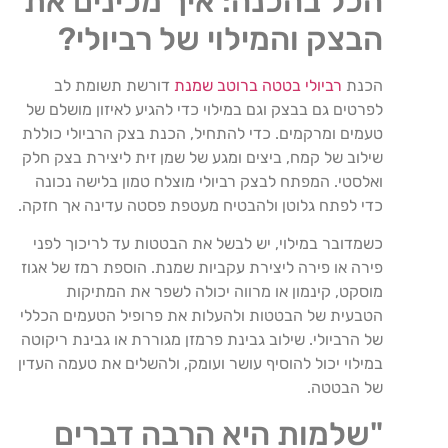
הכל בהכנה: איך מכינים את
הבצק והמילוי של רביולי?
הכנת
רביולי בטטה ברוטב שמנת
דורשת תשומת לב
לפרטים גם בבצק וגם במילוי כדי להגיע לאיזון מושלם של
טעמים ומרקמים. כדי להתחיל, הכנת בצק הרביולי כוללת
שילוב של קמח, ביצים ומגע של שמן זית ליצירת בצק חלק
ואלסטי. המפתח לבצק רביולי מוצלח טמון בלישה נכונה
כדי לפתח גלוטן ולהבטיח מעטפת פסטה עדינה אך חזקה.
כשמדובר במילוי, יש לבשל את הבטטות עד לריכוך לפני
פירה או פירה ליצירת עקביות שמנת. הוספת רמז של אגוז
מוסקט, קינמון או מרווה יכולה לשפר את המתיקות
הטבעית של הבטטות ולהעלות את פרופיל הטעמים הכללי
של הרביולי. שילוב גבינת פרמזן מגוררת או גבינת ריקוטה
במילוי יכול להוסיף עושר ועומק, ולהשלים את טעמה העדין
של הבטטה.
"שלמות היא הרבה דברים