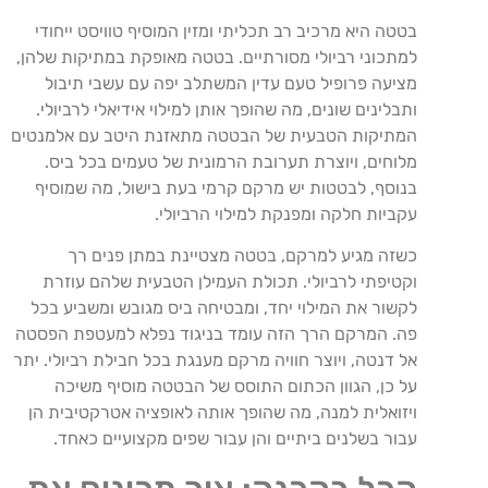
בטטה היא מרכיב רב תכליתי ומזין המוסיף טוויסט ייחודי
למתכוני רביולי מסורתיים. בטטה מאופקת במתיקות שלהן,
מציעה פרופיל טעם עדין המשתלב יפה עם עשבי תיבול
ותבלינים שונים, מה שהופך אותן למילוי אידיאלי לרביולי.
המתיקות הטבעית של הבטטה מתאזנת היטב עם אלמנטים
מלוחים, ויוצרת תערובת הרמונית של טעמים בכל ביס.
בנוסף, לבטטות יש מרקם קרמי בעת בישול, מה שמוסיף
עקביות חלקה ומפנקת למילוי הרביולי.
כשזה מגיע למרקם, בטטה מצטיינת במתן פנים רך
וקטיפתי לרביולי. תכולת העמילן הטבעית שלהם עוזרת
לקשור את המילוי יחד, ומבטיחה ביס מגובש ומשביע בכל
פה. המרקם הרך הזה עומד בניגוד נפלא למעטפת הפסטה
אל דנטה, ויוצר חוויה מרקם מענגת בכל חבילת רביולי. יתר
על כן, הגוון הכתום התוסס של הבטטה מוסיף משיכה
ויזואלית למנה, מה שהופך אותה לאופציה אטרקטיבית הן
עבור בשלנים ביתיים והן עבור שפים מקצועיים כאחד.