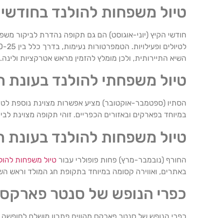
טיול משפחות להולנד בחודשי 
חודשי הקיץ (יוני-אוגוסט) הם גם תקופה נהדרת לביקור משפ
השיא התיירותית, ולכן מומלץ להזמין מראש אטרקציות ולינה.
טיול משפחתי להולנד בעונת ה
הסתיו (ספטמבר-אוקטובר) מציע אפשרות מצוינת נוספת לטיול 
במיוחד בפארקים ובאזורים הכפריים. זוהי תקופה מצוינת לביק
טיול משפחות להולנד בעונת ה
החורף (נובמבר-מרץ) פחות פופולרי עבור
טיול משפחות להול
באתרים, ואווירה קסומה במיוחד בתקופת חג המולד וראש הש
כפרי הנופש של סנטר פארקס –
כפרי הנופש של סנטר פארקס מהווים פתרון מושלם לחופשה מ