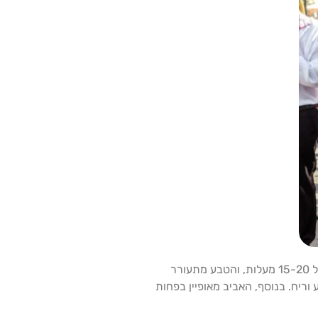
האביב (אפריל-מאי) נחשב לעונה האידיאלית ביותר לטיול משפחות בהולנד. בתקופה זו מזג האוויר נעים, עם טמפרטורות ממוצעות של 15-20 מעלות, והטבע מתעורר
ריח. בנוסף, האביב מאופיין בפחות