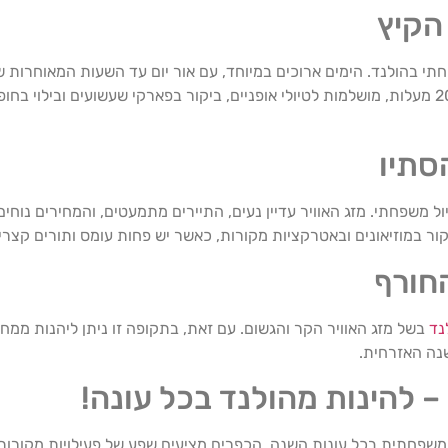
הקיץ
חתי בהולנד. הימים ארוכים במיוחד, עם אור יום עד השעות המאוחרות 
לטיולים ופעילויות. הטמפרטורות נעימות, בדרך כלל בין 20-25 מעלות, מושלמות לטיולי אופניים, ביקור בפארקי שע
סתיו
משפחתי. מזג האוויר עדיין נעים, התיירים מתמעטים, והמחירים נוחים י
ור במוזיאונים ובאטרקציות מקורות, כאשר יש פחות עומס ותורים קצרים
חורף
נד
בשל מזג האוויר הקר והגשום. עם זאת, בתקופה זו ניתן ליהנות ממחי
נה האזרחית.
 להינות מהולנד בכל עונה!
שפחתית בכל עונות השנה. הכפרים מציעים שפע של פעילויות מקורות, 