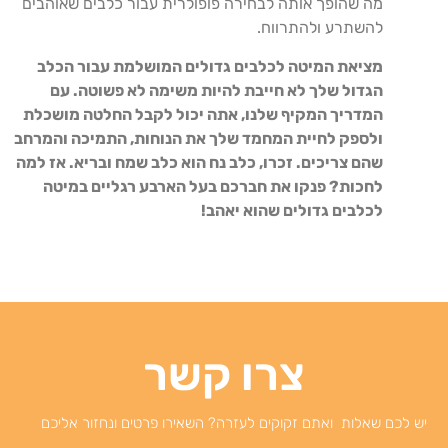
מה שהופך אותה לבחירה פופולרית עבור כלבים שאוהבים
להשתרע ולהתרווח.
מציאת המיטה לכלבים גדולים המושלמת עבור הכלב
הגדול שלך לא חייבת להיות משימה לא פשוטה. עם
המדריך המקיף שלנו, אתה יכול לקבל החלטה מושכלת
ולספק לחיית המחמד שלך את הנוחות, התמיכה והמרחב
שהם צריכים. זכרו, כלב נח הוא כלב שמח ובריא. אז למה
לחכות? פנקו את חברכם בעל הארבע רגליים במיטה
לכלבים גדולים שהוא יאהב!
צרו קשר
יש לכם שאלות ואתם זקוקים לעזרה? השאירו פרטים ונחזור אליכם