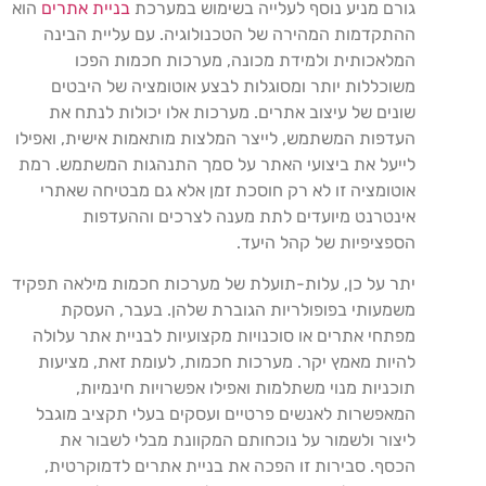
גורם מניע נוסף לעלייה בשימוש במערכת
בניית אתרים
הוא
ההתקדמות המהירה של הטכנולוגיה. עם עליית הבינה
המלאכותית ולמידת מכונה, מערכות חכמות הפכו
משוכללות יותר ומסוגלות לבצע אוטומציה של היבטים
שונים של עיצוב אתרים. מערכות אלו יכולות לנתח את
העדפות המשתמש, לייצר המלצות מותאמות אישית, ואפילו
לייעל את ביצועי האתר על סמך התנהגות המשתמש. רמת
אוטומציה זו לא רק חוסכת זמן אלא גם מבטיחה שאתרי
אינטרנט מיועדים לתת מענה לצרכים וההעדפות
הספציפיות של קהל היעד.
יתר על כן, עלות-תועלת של מערכות חכמות מילאה תפקיד
משמעותי בפופולריות הגוברת שלהן. בעבר, העסקת
מפתחי אתרים או סוכנויות מקצועיות לבניית אתר עלולה
להיות מאמץ יקר. מערכות חכמות, לעומת זאת, מציעות
תוכניות מנוי משתלמות ואפילו אפשרויות חינמיות,
המאפשרות לאנשים פרטיים ועסקים בעלי תקציב מוגבל
ליצור ולשמור על נוכחותם המקוונת מבלי לשבור את
הכסף. סבירות זו הפכה את בניית אתרים לדמוקרטית,