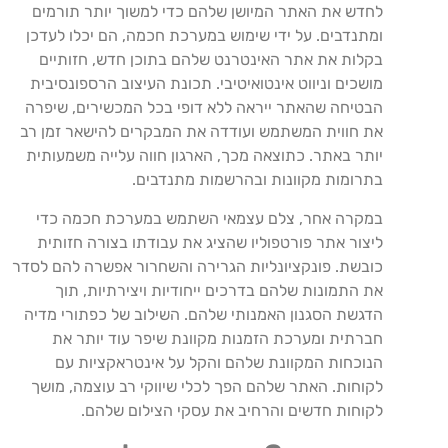
לחדש את האתר המיושן שלהם כדי למשוך יותר תורמים
ומתנדבים. על ידי שימוש במערכת חכמה, הם יכלו לעדכן
בקלות את אתר האינטרנט שלהם בתוכן חדש, חזותיים
מושכים וניווט אינטואיטיבי. תכונת העיצוב הרספונסיבית
הבטיחה שהאתר ייראה ללא דופי בכל המכשירים, שיפרה
את חווית המשתמש ועודדה את המבקרים להישאר זמן רב
יותר באתר. כתוצאה מכך, הארגון חווה עלייה משמעותית
בתרומות מקוונות ובהרשמות מתנדבים.
במקרה אחר, צלם עצמאי השתמש במערכת חכמה כדי
ליצור אתר פורטפוליו שהציג את עבודתו בצורה חזותית
כובשת. פונקציונליות הגרירה והשחרור אפשרה להם לסדר
את התמונות שלהם בדרכים ייחודיות ויצירתיות, תוך
הדגשת הסגנון האמנותי שלהם. השילוב של כפתורי מדיה
חברתית ומערכת הזמנות מקוונת שיפר עוד יותר את
הנוכחות המקוונת שלהם והקל על אינטראקציות עם
לקוחות. האתר שלהם הפך לכלי שיווקי רב עוצמה, מושך
לקוחות חדשים והרחיב את עסקי הצילום שלהם.