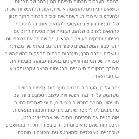
בנוסף, מערכות חכמות מציעות מגוון רחב של תבניות
ונושאים הניתנים להתאמה אישית, העונות לתעשיות שונות
ולהעדפות עיצוביות. משתמשים יכולים לבחור מתוך מגוון
של תבניות בעיצוב מקצועי ולהתאים אותן בקלות כדי
להתאים לצרכים שלהם. תבניות אלה מגיעות לרוב עם
פריסות וחלקים מעוצבים מראש, מה שהופך את זה לפשוט
יותר עבור המשתמשים ליצור אתר מגובש ומושך מבחינה
ויזואלית. יתרה מכך, מערכות חכמות מספקות למשתמשים
ספרייה של תמונות ואייקונים באיכות גבוהה, מונעות את
הצורך במקורות חיצוניים ומבטיחות מראה עקבי ומקצועי
ברחבי האתר.
יתר על כן, מערכות חכמות מעניקות עדיפות לחוויית
משתמש על ידי מתן אפשרויות עיצוב רספונסיביות. עם
השימוש הגובר במכשירים ניידים, חיוני לאתרים להיות
מותאמים לגדלי מסך שונים. מערכות חכמות מתאימות
אוטומטית את הפריסה והתוכן של אתרי אינטרנט,
ומבטיחות שהם נראים ומתפקדים בצורה חלקה במחשבים
שולחניים, טאבלטים וסמארטפונים. תכונה זו חוסכת