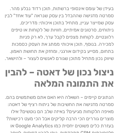
בעידן של עומס אינסופי ברשתות, תוכן רדוד נבלע מהר.
סמרטה מדגישה שההבדל בין עסק שנראה "עוד אחד" לבין
עסק שמייצר עניין, מתחיל בתוכן איכותי: מדריכים,
ניתוחים, סרטונים אמיתיים, חוויות של לקוחות או טיפים
רלוונטיים. לקוחות מצפים לקבל ערך, לא רק פניות
למכירה. בנוסף, תוכן איכותי ממתג את העסק כסמכות
בתחום, מסייע בקידום אורגני, ומחזק את תחושת האמון.
שיווק נכון מתחיל מתוכן שגורם לאנשים לעצור – ולהישאר.
ניצול נכון של דאטה – להבין
את התמונה המלאה
הנתונים קיימים – השאלה היא האם אתם משתמשים בהם.
סמרטה מדגישה את החשיבות של ניתוח רציף של דאטה:
מאיפה הלקוחות מגיעים? באיזה שלב הם נוטשים? אילו
מוצרים גוררים הכי הרבה קליקים אבל הכי מעט רכישות?
בעזרת כלים פשוטים יחסית כמו Google Analytics או
פלטפורמות CRM מתקדמות, ניתן להבין דפוסים, לשפר