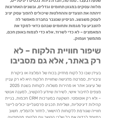
שפעלו בעבר. סמרטה, חברת ניהול נכסים דיגיטליים,
מלווה עסקים במגוון תחומים וגדלים, ובשנים האחרונות
זיהתה את הצעדים וההחלטות שיכולים להפוך עסק יציב
לעסק משגשג. הניסיון שנצבר בחברה מאפשר לה
להצביע על מגמות ותחומים שבהם כדאי למקד את
המאמצים – לא כדי לשרוד, אלא כדי לצמוח באופן חכם,
מתמשך ועמוק.
שיפור חוויית הלקוח – לא
רק באתר, אלא גם מסביבו
בעידן שבו כל לקוח מחזיק בכוח של המלצה או ביקורת
ציבורית, סמרטה מדגישה שחוויית הלקוח היא לא רק עניין
של עיצוב אתר או מהירות משלוח. לקוחות בשנת 2025
מצפים לחיבור אישי, לשירות שיודע להקשיב, למענה אנושי
– ולא רק אוטומטי. השקעה במערכות CRM חכמות, בניית
קהילות דיגיטליות, ושליחת תכנים פרסונליים יכולים לייצר
חווייה שגורמת ללקוחות להישאר, לחזור ולהמליץ. חשוב
במיוחד לבדוק את כל שלבי הקשר עם הלקוח: מהמודעה