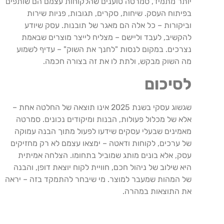
יותר מתמיד, סמרטה טוענים שהלקוחות עצמם הם שותפים
בפיתוח העסק. שיחות, סקרים, תגובות, פניות שירות
וביקורות – כל אלה הם מאגר של תובנות. עסק שיודע
להקשיב, לעבד וליישם – מצליח לייצר מוצרים שבאמת
נצרכים. במקום לנסות "לחנך את השוק" – עדיף לשמוע
מה השוק מבקש, ולתת לו את זה בצורה חכמה.
לסיכום
שגשוג עסקי בשנת 2025 אינו תוצאה של החלטה אחת –
אלא של מכלול פעולות, הבנות ומיקודים נכונים. סמרטה
מאמינים שבעלי עסקים שידעו לפעול מתוך הבנה עמוקה
של ערכים, לקוחות ודאטה – ימצאו עצמם לא רק מחזיקים
עסק, אלא בונים מותג שמוביל בתחומו. הצלחה אמיתית
היא שילוב של ניהול חכם, חוויית לקוח יוצאת דופן, והבנה
של המהות שמעבר למוצר. מי שיבחר להתמקד בזה – יראה
את התוצאות במהרה.