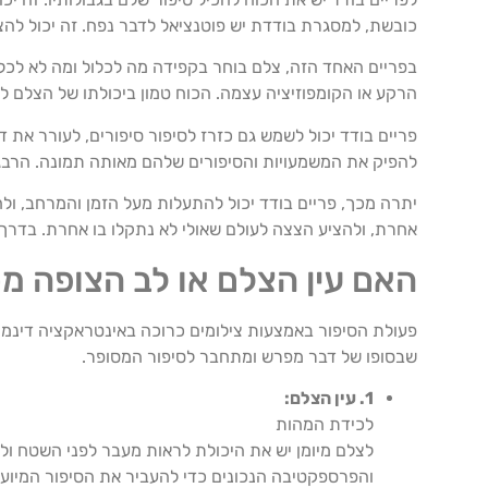
כובשת, למסגרת בודדת יש פוטנציאל לדבר נפח. זה יכול ל
בפריים האחד הזה, צלם בוחר בקפידה מה לכלול ומה לא לכל
הרקע או הקומפוזיציה עצמה. הכוח טמון ביכולתו של הצלם לל
פריים בודד יכול לשמש גם כזרז לסיפור סיפורים, לעורר את 
להפיק את המשמעויות והסיפורים שלהם מאותה תמונה. הרבגונ
יתרה מכך, פריים בודד יכול להתעלות מעל הזמן והמרחב, ולח
אחרת, ולהציע הצצה לעולם שאולי לא נתקלו בו אחרת. בדרך 
האם עין הצלם או לב הצופה מ
פעולת הסיפור באמצעות צילומים כרוכה באינטראקציה דינמי
שבסופו של דבר מפרש ומתחבר לסיפור המסופר.
1. עין הצלם:
לכידת המהות
לצלם מיומן יש את היכולת לראות מעבר לפני השטח ולל
והפרספקטיבה הנכונים כדי להעביר את הסיפור המיועד