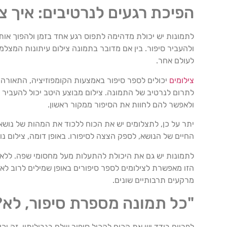
הפיכת רגעים לנרטיבים: איך צ
לתמונות יש יכולת מדהימה לתפוס רגע אחד בזמן ולהפוך אותו
ולהעביר סיפור. בין אם מדובר בתמונה צילום עיתונות המצלמ
לעולם אחר.
צילומים
יכולים לספר סיפור באמצעות הקומפוזיציה, התאורה ו
לתרום לנרטיב של התמונה. צילום מבוצע היטב יכול להעביר מ
ולאפשר להם לחוות את הסיפור ממקור ראשון.
יתר על כן, לתצלומים יש את הכוח ללכוד את המהות של נושא, 
החיים של הנושא, לספק הצצה לסיפורו. באופן דומה, צילום נ
לתמונות יש גם את היכולת להתעלות מעל מחסומי שפה. ללא 
הזו מאפשרת לצילומים לספר סיפורים באופן שמילים לרוב לא יכ
מרקעים תרבותיים שונים.
"כל תמונה מספרת סיפור, לא?"
לפריים בודד יש את הכוח להכיל סיפור שלם בגבולותיו. זה י