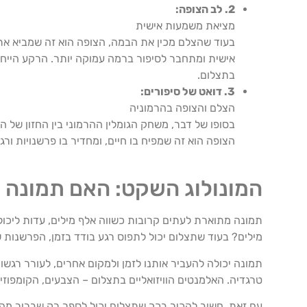
2. לב הצופה:
מציאת משמעות אישית
בעוד שהצלם מכין את הבמה, הצופה הוא זה שמביא את
אישית ומתחבר לסיפור ברמה עמוקה יותר. הרקע הייחוד
בתצלום.
3. דואט של סיפורים:
הצלם והצופה בהרמוניה
בסופו של דבר, משחק הגומלין ההרמוני בין החזון של 
הצופה הוא זה שמפיח בו חיים, ומחדיר בו פרשנויות ו
המונולוג השקט: האם תמונה ב
תמונה מתוארת לעתים קרובות כשווה אלף מילים, עדות ליכו
מילים? בעוד שתצלום יכול לתפוס רגע בודד בזמן, הפרשנות ש
תמונה יכולה להעביר אותנו לזמן ולמקום אחרים, לעורר רגשות
טרגדיה. האלמנטים הוויזואליים בתצלום – הצבעים, הקומפוזיצ
עם זאת, חשוב להכיר בכך שתצלום יכול לספר רק שבריר מהס