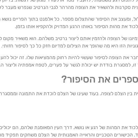
הצית סקרנות ולהשאיר את הצופה מהרהר לגבי הנרטיב שנפרש מעבר לק
ול, ומעצב את הסיפור שהתצלום מספר. כל אלמנט בתוך הפריים נושא מ
כוד את מהות הסיפור באותו הרגע המדויק ולהקפיא אותו בזמן.
דמיונו של הצופה ולהזמין אותם ליצור נרטיב משלהם. הוא משאיר מקום 
יות הזו היא מה שהופך את הצילום למדיום חזק כל כך לסיפור חזותי.
בר את הצופה לסיפור שעשוי להיות רחוק מהמציאות שלו. זה יכול להעבי
זו, למסגרת בודדת יש יכולת לגשר על פערים, לטפח אמפתיה וליצור הב
ספרים את הסיפור?
ת בין הצלם לצופה. בעוד שעינו של הצלם לוכדת את התמונה וממסגרת
כוד את המהות של רגע או נושא. דרך העין המאומנת שלהם, הם יכולים
. הכישורים הטכניים והראייה האמנותית של הצלם משחקים תפקיד מכר