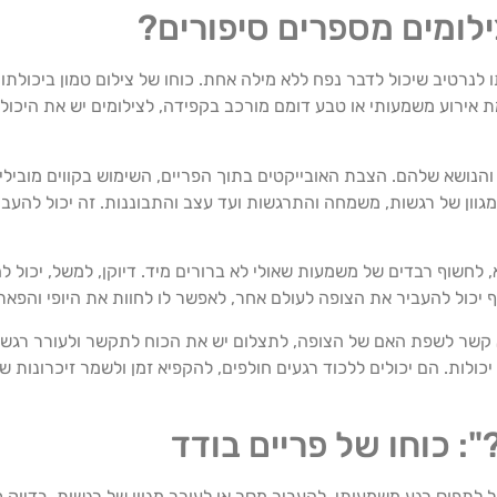
ילומים מספרים סיפורים?
 לנרטיב שיכול לדבר נפח ללא מילה אחת. כוחו של צילום טמון ביכולתו
ת אירוע משמעותי או טבע דומם מורכב בקפידה, לצילומים יש את היכול
הנושא שלהם. הצבת האובייקטים בתוך הפריים, השימוש בקווים מובילים
גוון של רגשות, משמחה והתרגשות ועד עצב והתבוננות. זה יכול להעבי
לחשוף רבדים של משמעות שאולי לא ברורים מיד. דיוקן, למשל, יכול לה
וף יכול להעביר את הצופה לעולם אחר, לאפשר לו לחוות את היופי והפאר
קשר לשפת האם של הצופה, לתצלום יש את הכוח לתקשר ולעורר רגשות 
ולות. הם יכולים ללכוד רגעים חולפים, להקפיא זמן ולשמר זיכרונות שנ
: כוחו של פריים בודד
כול לתפוס רגע משמעותי, להעביר מסר או לעורר מגוון של רגשות. בדיוק