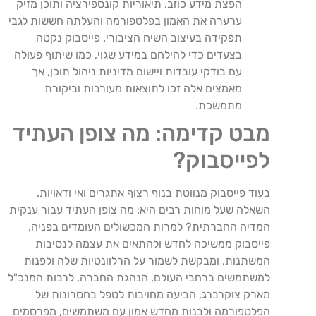
הפצת מידע כוזב, תיאוריות קונספירציה ותוכן מזיק
ערערה את האמון בפלטפורמה והעלתה חששות לגבי
תפקידה בעיצוב השיח הציבורי. פייסבוק נקטה
בצעדים כדי להילחם במידע שגוי, כמו שיתוף פעולה
עם בודקי עובדות ויישום מדיניות ניהול תוכן, אך
מאמצים אלה זכו לתוצאות מעורבות וביקורת
מתמשכת.
מבט קדימה: מה צופן העתיד
לפייסבוק?
בעוד פייסבוק מנווטת בנוף רצוף אתגרים ואי ודאויות,
השאלה שעל מוחות רבים היא: מה צופן העתיד עבור ענקית
המדיה החברתית? למרות המכשולים העומדים בפניה,
פייסבוק ממשיכה לחדש ולהתאים את עצמה לנסיבות
המשתנות, ומבקשת לשמור על הרלוונטיות שלה ולפנות
למשתמשים ברחבי העולם. הנהגת החברה, לרבות המנכ"ל
מארק צוקרברג, הביעה מחויבות לטפל בחסרונות של
הפלטפורמה ולבנות מחדש אמון עם משתמשים, מפרסמים