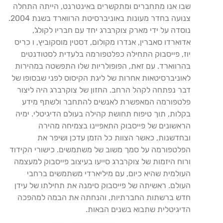
שבו אנו מתחברים ומתקשרים באינטרנט, הייתה התחלה
צנועה בחדר מעונות באוניברסיטת הרווארד בשנת 2004.
נוסדה על ידי מארק צוקרברג יחד עם חבריו לקולג',
אדוארדו סאברין, אנדרו מקולום, דסטין מוסקוביץ, ו כריס
יוז, פייסבוק התחילה כפלטפורמה בלעדית לסטודנטים
בהרווארד. עם זאת, הפופולריות שלו התפשטה במהירות
לאוניברסיטאות אחרות של ליגת הקיסוס לפני שבסופו של
דבר נפתחה לקהל הרחב. החזון של צוקרברג היה ליצור
פלטפורמה המאפשרת לאנשים להתחבר ולשתף מידע
בקלות, תוך טיפוח תחושת קהילה בעולם הדיגיטלי. ימיה
הראשונים של פייסבוק התאפיינו בצמיחה מהירה
ובחדשנות, כאשר הצוות כל הזמן עדכן ושיפר את
הפלטפורמה על סמך משוב של משתמשים. כישורי הקידוד
ורוח היזמות של צוקרברג סייעו בעיצוב פייסבוק למעצמה
העולמית שהיא כיום, עם מיליארדי משתמשים ברחבי
העולם. ראשיתה של פייסבוק סימנה את תחילתו של עידן
חדש ברשתות החברתיות, והנחתה את הבמה למהפכה
הדיגיטלית שתבוא בשנים הבאות.