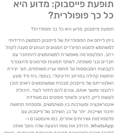
תופעת פייסבוק: מדוע היא
כל כך פופולרית?
תופעת פייסבוק: מדוע היא כל כך פופולרית?
ניתן לייחס את הפופולריות של פייסבוק לממשק הידידותי
למשתמש ולמגוון הפיצ'רים המגוונים הנותנים מענה לקהל
רחב. הפלטפורמה מאפשרת למשתמשים להתחבר עם
חברים ובני משפחה, לשתף תמונות וסרטונים ולהצטרף
לקבוצות המבוססות על תחומי עניין משותפים, תוך יצירת
תחושת קהילה במרחב הדיגיטלי. בנוסף, ניוז פיד מונע
האלגוריתם של פייסבוק מבטיח שמשתמשים רואים תוכן
רלוונטי ומושך אותם, וגורם להם לחזור לעוד. היכולת
לעשות לייק, להגיב ולשתף פוסטים גם מעודדת
אינטראקציה ומעורבות בין משתמשים, ומטפחת תחושת
חיבור ושייכות. יתר על כן, השילוב של פייסבוק עם
פלטפורמות ושירותים אחרים, כמו אינסטגרם ו-
WhatsApp, הרחיב את טווח ההגעה שלה והפך אותה
למרכז מרכזי לתקשורת מקוונת ולרשתות חברתיות. באופן