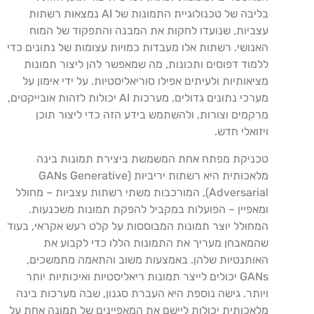
בליבה של טכנולוגיית התמונות של AI נמצאות רשתות
עצביות, שנועדו לחקות את המבנה והתפקוד של המוח
האנושי. רשתות אלו מעבדות כמויות עצומות של נתונים כדי
ללמוד דפוסים ותכונות, מה שמאפשר להן ליצור תמונות
מציאותיות ולעיתים אפילו סוריאליסטיות. על ידי אימון על
מערכי נתונים גדולים, מערכות AI יכולות לזהות אובייקטים,
מרקמים וצורות, ולהשתמש בידע הזה כדי ליצור תוכן
ויזואלי חדש.
טכניקת מפתח אחת המשמשת ביצירת תמונות בינה
מלאכותית היא רשתות יריביות (GANs Generative
Adversarial), המורכבות משתי רשתות עצביות – מחולל
ומאפיין – הפועלות במקביל להפקת תמונות משכנעות.
המחולל יוצר תמונות המבוססות על קלט רעש אקראי, בעוד
שהמאבחן מעריך את התמונות הללו כדי לקבוע את
האותנטיות שלהן. באמצעות משוב והתאמה מתמשכים,
GANs יכולים לייצר תמונות ריאליסטיות ואיכותיות יותר
ויותר. גישה נוספת היא העברת סגנון, שבה מערכות בינה
מלאכותית יכולות ליישם את המאפיינים של תמונה אחת על