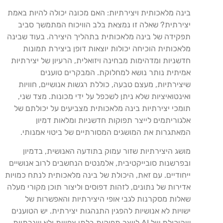
בינה מלאכותית ויצירתיות: האם מכונה יכולה להיות באמת
יצירתית? שאלה זו נמצאת בלב הוויכוח המתמשך סביב
תפקידה של בינה מלאכותית בתהליך היצירה. בעוד שבינה
מלאכותית הוכיחה יכולות יוצאות דופן ביצירת תמונות
חדשניות ומדהימות מבחינה ויזואלית, הרעיון של יצירתיות
אמיתית נותר נושא למחלוקת. המבקרים טוענים
שיצירתיות, מעצם טבעה, כוללת רגשות אנושיים, חוויות
ואינטואיציות שלא ניתן לשכפל על ידי מכונות. מצד שני,
תומכי יצירתיות בינה מלאכותית מצביעים על יכולתם של
אלגוריתמים לייצר תפוקות חדשניות ומלאות דמיון
המאתגרות את המושגים המסורתיים של ביטוי אמנותי.
מושג היצירתיות שזור עמוק בתודעה האנושית, בדמיון
ובפרשנות סובייקטיבית, אלמנטים הנחשבים לרוב אנושיים
ייחודיים. עם זאת, היכולת של בינה מלאכותית לנתח כמויות
אדירות של נתונים, לזהות דפוסים וליצור תוכן מקורי מעלה
שאלות מסקרנות לגבי אופי היצירתיות והאפשרות של
ישויות לא אנושיות להפגין התנהגות יצירתית. יש הטוענים
שהיכולת של AI לייצר תפוקות בלתי צפויות ולא שגרתיות