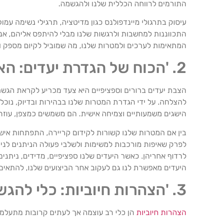
התורמים לרווחה הכללית שלנו ולהגשמה.
עיסוק בתרגולי מיינדפולנס כגון מדיטציה, תרגילי נשימה עמו
התכווננות למחשבות ולרגשות שלנו מבלי להיתפס אליהם, אנו
המתאימות לערכים ולמטרות שלנו, מה שמוביל לקיום מספק ות
2. 'הכוח של הגדרת יעדים: האם המטרות שלך ברורות מספיק?'
הצבת יעדים ברורים וספציפיים היא צעד מכריע לקראת הגשמ
להצלחה. על ידי הגדרת המטרות שלנו בבהירות ובדיוק, נוכל 
הישגים משמעותיים וצמיחה אישית. הם משמשים כמצפן, עוזרי
בין אם המטרות שלנו קשורות לקידום קריירה, התפתחות אישי
לפרק שאיפות מורכבות למשימות ולשלבי פעולה הניתנים לניהו
היעדים מאפשרת לנו גם לעקוב אחר הביצועים שלנו, להתאים 
3. 'הצהרות חיוביות: כלי להגשמה עצמית שאתה מתעלם ממנו?'
הצהרות חיוביות
הן כלי רב עוצמה אך לעתים קרובות מתעלמי