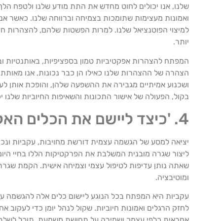
שלנו, אנו יכולים לחוט מחדש את התת מודע שלנו ולטפח הלך ר
ואמונות מעצימות שתומכות בצמיחה וברווחה שלנו. כאשר אנו 
למיצוי הפוטנציאל שלנו. למרות הפשטות שלהם, להצהרות חי
יותר.
המפתח להצהרות אפקטיביות טמון בספציפיות, באותנטיות וב
הצהרה של ההצהרות שלנו כאילו הן כבר נכונות, אנו מאותתי
ושכנוע אמיתיים מגבירה את ההשפעה שלהן, והופכת אותן לעוצ
בקול, הפעולה של אישור התכונות והשאיפות החיוביות שלנו 
4. 'כיצד ליישם את הכלים האלה: האם אתה מוכן להתחיל?'
יציאה למסע של הגשמה עצמית דורשת מחויבות, עקביות ונכונות
ליצור שגרה מובנית המשלבת את הפרקטיקות הללו בחיי היומי
שאתה נותן עדיפות לטיפול עצמי וצמיחה אישית. הקמת שגרת 
ומוטיבציה.
עקביות היא המפתח בכל הנוגע ליישום כלים אלה להגשמה עצ
לחזק הרגלים ואמונות חיוביות. שקול לנהל יומן כדי לעקוב
אחראית כלפי עצמך ושמירה על תחושת משמעת, תוכל לשלב ב