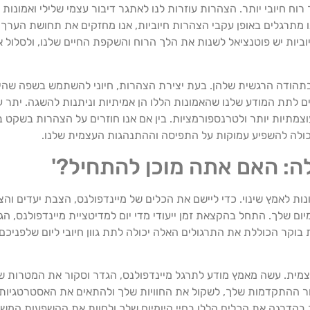
וח חיובי יותר. הצהרות עוזרות לנו לאתגר דיבור עצמי שלילי ואמונות
מתרגלים באופן עקבי הצהרות חיוביות, אנו מחזקים את תחושת הערך הע
וביות יש פוטנציאל לשנות את הלך הרוח והשקפת החיים שלנו, ולסלו
תהודה הרגשית שלהן. בעת יצירת הצהרות, חיוני להשתמש בשפה שהיא א
ם לתת המודע שלנו שהאמונות הללו הן אמיתיות וניתנות להשגה. יתר 
מתיות יותר ולטרנספורמציות. בין אם אנו חוזרים על הצהרות בשקט במו
יכולה להשפיע עמוקות על התפיסה וההתנהגות העצמית שלנו.
 לאמץ שינוי. כדי ליישם את הכלים של מיינדפולנס, הצבת יעדים והצהר
ום שלך. התחל בהקצאת זמן ייעודי מדי יום למדיטציית מיינדפולנס, 
בוקר הכוללת את התרגולים האלה יכולה לתת גוון חיובי ליום שלפניכם
מית. עשה מאמץ מודע לתרגל מיינדפולנס, הגדר וסקור את המטרות של
 אחר ההתקדמות שלך, לשקול את החוויות שלך ולהתאים את האסטרטגיות 
הדרגה את הכלים הללו בחיי היומיום שלך ולחוות את ההשפעות המש