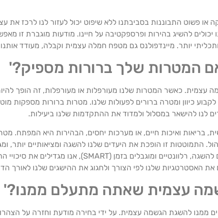
קה או פשוט התבוננות בסביבתנו ללא שיפוט יכול לעזור לנו לרכז את עצ
 יכולים להשיג בהירות ופרספקטיבה על חיינו. מודעות מוגברת זו מאפ
כליתי יותר. מיינדפולנס גם מטפח חמלה עצמית וקבלה, מעודד אותנו 
ה עצמית. כאשר המטרות שלנו מעורפלות או מעורפלות, זה הופך להיו
לקבוע כיוון ומטרה ברורים לפעולות שלנו. מטרות ברורות מספקות מוטי
ם לנו להישאר במסלול ולמדוד את ההתקדמות שלנו ביעילות.
ת, בריאות ואיכות חיים, או מערכות יחסים, הבהירות היא המפתח. מטר
ל. התמוטטות זו הופכת את היעדים שלנו להשגה ומציאותיים יותר, ומג
לרדוף אחריהן. כאשר היעדים שלנו ספציפיים, מדידים, ניתנים להשגה, ר
את האסטרטגיות שלנו לפי הצורך ולחגוג את ההישגים שלנו לאורך הדר
ם ממנו להשגת הגשמה עצמית. על ידי בחירה מודעת וחזרה על הצהרות