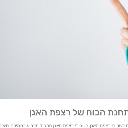
ית לשרירי רצפת האגן. לשרירי רצפת האגן תפקיד מכריע בתמיכה בשלפו