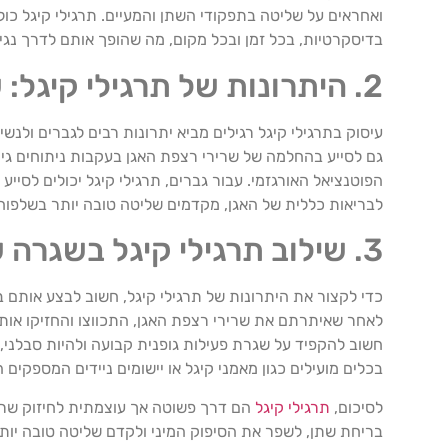
ואחראים על שליטה בתפקודי השתן והמעיים. תרגילי קיגל כוללי
בדיסקרטיות, בכל זמן ובכל מקום, מה שהופך אותם לדרך נגי
2. היתרונות של תרגילי קיגל: שיפור בריאות האגן ומעבר לכך
עיסוק בתרגילי קיגל רגילים מביא יתרונות רבים לגברים ולנשי
גם לסייע בהחלמה של שרירי רצפת האגן בעקבות ניתוחים גינקו
הפוטנציאל האורגזמי. עבור גברים, תרגילי קיגל יכולים לסיי
לבריאות כללית של האגן, מקדמים שליטה טובה יותר בשלפוחית
3. שילוב תרגילי קיגל בשגרה שלך: טיפים להצלחה
כדי לקצור את היתרונות של תרגילי קיגל, חשוב לבצע אותם ב
לאחר שאיתרתם את שרירי רצפת האגן, התכווצו והחזיקו או
חשוב להקפיד על שגרת פעילות גופנית קבועה ולהיות סבלני, 
בכלים מועילים כגון מאמני קיגל או יישומים ניידים המספקים
לסיכום,
תרגילי קיגל
הם דרך פשוטה אך עוצמתית לחיזוק שרירי
בריחת שתן, לשפר את הסיפוק המיני ולקדם שליטה טובה יותר