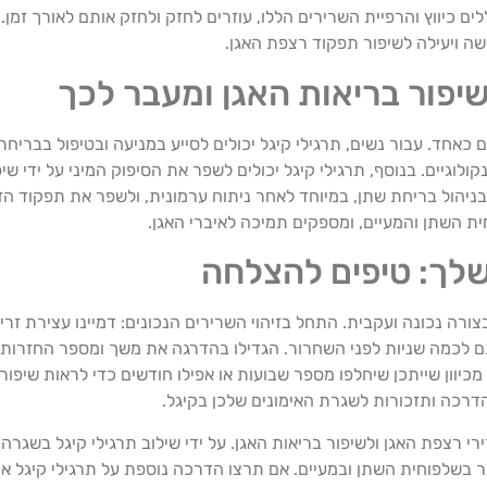
ם כיווץ והרפיית השרירים הללו, עוזרים לחזק ולחזק אותם לאורך זמן. 
שה ויעילה לשיפור תפקוד רצפת האגן.
ם כאחד. עבור נשים, תרגילי קיגל יכולים לסייע במניעה ובטיפול בבריחת
לוגיים. בנוסף, תרגילי קיגל יכולים לשפר את הסיפוק המיני על ידי שי
ע בניהול בריחת שתן, במיוחד לאחר ניתוח ערמונית, ולשפר את תפקוד ה
 ​​השתן והמעיים, ומספקים תמיכה לאיברי האגן.
צורה נכונה ועקבית. התחל בזיהוי השרירים הנכונים: דמיינו עצירת זרי
תם לכמה שניות לפני השחרור. הגדילו בהדרגה את משך ומספר החזרות
מכיוון שייתכן שיחלפו מספר שבועות או אפילו חודשים כדי לראות שיפ
 הדרכה ותזכורות לשגרת האימונים שלכן בקיגל.
 רצפת האגן ולשיפור בריאות האגן. על ידי שילוב תרגילי קיגל בשגרה ש
 בשלפוחית ​​השתן ובמעיים. אם תרצו הדרכה נוספת על תרגילי קיגל א