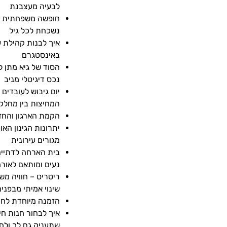
לבעיה מעצבנת
חופשה משפחתית בח
נשכחת לכל גיל
איך לבנות קהילת 
באינסטגרם
הסוד של גיא מתן ל
נכס דיגיטלי מניב
יום גיבוש לעובדים 
המחיצות בין מחלק
הקמת הארגון והחז
יתרונות הגינון האו
מגורים עירונית
בית הארחה לדתיים
נעים ומותאם לאור
ריטריט – חוויה מ
שינוי אמיתי מבפני
הזמנה מיוחדת לחת
איך לבחור חנות חי
שתעניק גם לך ולח