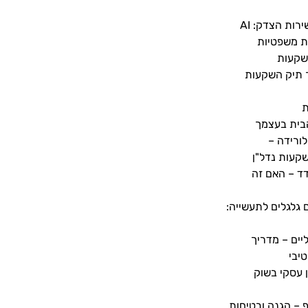
בינה מלאכותית בשירות הצדק: AI
ת משפטיות
שקעות
 תיק השקעות
ת
הבית בעצמך
ורידה –
קעות נדל"ן
ודד – האם זה
 גלגלים לתעשייה:
יים – מדריך
יבי
 עסקי בשוק
 – הגנה ובטיחות