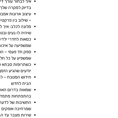
איך לבחור עורך די
בדיוק למקרה שלך
עיצוב ארונות אמב
– שילוב בין פרקט
מלונה לכלב: איך לב
שיהיה לו נעים ובטו
כסאות לחדרי ילדי
שמשפיעה על איכות
ספק חד פעמי – ה
שמשפיע על כל חל
כשתרופות סבתא לא
יודעים שהגיע הזמן
חידוש המטבח – לה
הבית לחדש
שמאות בדרום האר
בהתפתחות מתמד
החשיבות של לדעת 
שמרחיבה אופקים
שירות מצבר עד הב