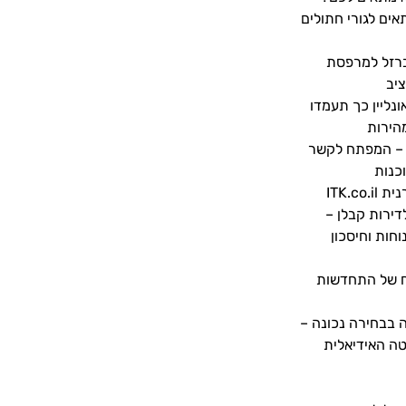
אים לגורי חתולים
ברזל למרפסת
יב
ונליין כך תעמדו
הירות
 – המפתח לקשר
וכנות
ITK.co
דירות קבלן –
חות וחיסכון
ח של התחדשות
 בבחירה נכונה –
ה האידיאלית