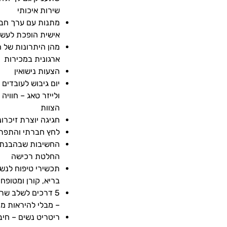
שירות איכותי
מתנות עם ערך חב
אישית הופכת לעשי
מהן היתרונות של 
ארגונית במכירות
הצעות נישואין
יום גיבוש לעובדים ע
ולייזר טאג – חוויה 
הצוות
חגיגה יוצרת זיכרונ
לחץ חברתי והתפתח
החשיבות שבהבנת 
החלטת רכישה
תכשירי טיפוח לנשי
בריא, קורן ומטופח
5 דרכים לשלב שרש
– מבלי להיראות מ
ריטריט נשים – חיב