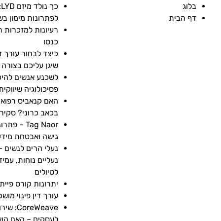
בלוג
כ
דף הבית
לפתרונות מימון בש
רעיונות למזכרות ת
כנסו
כיצד לבחור עורך די
שיגן עליכם בצורה 
לשכנע אנשים להיכ
פסיכולוגיה שיווקי
האם קנאביס רפואי
בכאב כרוני? סקיר
Tag Naor –
גישה ואבטחת מיד
נעלי הרים לנשים 
נעליים נוחות, עמיד
לטיולים
יתרונות קורס פייתו
עורך דין פינוי מושכ
oreWeave
לעסקים – האם הוא