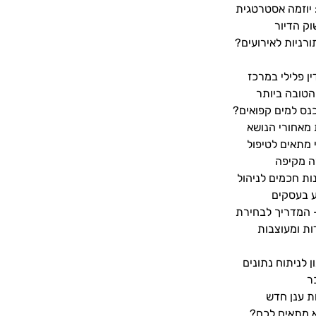
ך נולד מיזם LYD: יוזמה אסטרטגית
וק הדיור
ורניות לאירועים?
ן פלילי במרכז
הטובה ביותר
נס למים קפואים?
ת מאחורי הנושא
 מתאים לטיפול
ה מקיפה
 פתרונות חכמים לניהול
ע בעסקים
– המדריך לבחירת
ות ומעוצבות
ן לניתוח נתונים
ר
C: שירות ענן חדש
 מתאים לכם?