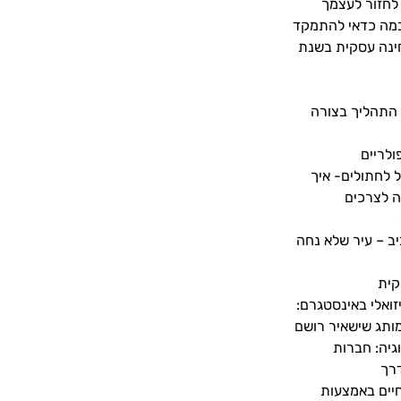
לחזור לעצמך
מה כדאי להתמקד
ינה עסקית בשנת
ל התהליך בצורה
ולריים
 לחתולים- איך
ה לצרכים
ב – עיר שלא נחה
קית
זואלי באינסטגרם:
מותג שישאיר רושם
גיה: חברות
דרך
חיים באמצעות