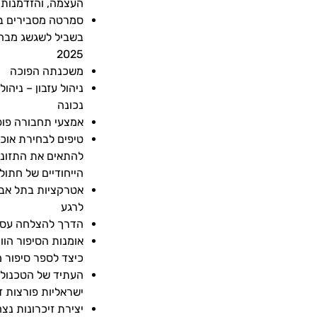
העצמה, והזדמנות 
סמרטה מסבירים ב
בשביל לשגשג מבח
2025
משכנתה הפוכה
ניהול עזבון – ניהו
נכונה
אמצעי תחבורה פופ
טיפים לבחירת אוכל
להתאים את התזונ
הייחודיים של חתול
אטרקציות בתל אבי
לרגע
הדרך להצלחה עס
אומנות הסיפור הווי
כיצד לספר סיפור 
העתיד של הטכנולו
ישראליות פורצות 
יצירת זיכרונות נצ